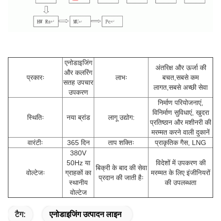
एनोडाइजिंग
अंतरिक्ष और ऊर्जा की
और कलरिंग
प्रकारः
लाभः
बचत,सबसे कम
सतह उपचार
लागत,सबसे अच्छी सेवा
उपकरण
निर्माण परियोजनाएं,
विनिर्माण सुविधाएं, खुदरा
स्थितिः
नया ब्रांड
लागू उद्योग:
प्रतिष्ठान और मशीनरी की
मरम्मत करने वाली दुकानें
वारंटीः
365 दिन
ताप शक्तिः
प्राकृतिक गैस, LNG
380V
50Hz या
विदेशों में उपकरण की
बिक्री के बाद की सेवा
वोल्टेजः
ग्राहकों का
मरम्मत के लिए इंजीनियरों
प्रदान की जाती हैः
स्थानीय
की उपलब्धता
वोल्टेज
टैग:
एनोडाइजिंग उत्पादन लाइन