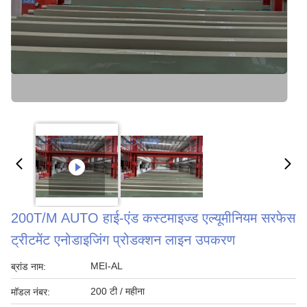
200T/M AUTO हाई-एंड कस्टमाइज्ड एल्यूमीनियम सरफेस
ट्रीटमेंट एनोडाइजिंग प्रोडक्शन लाइन उपकरण
MEI-AL
ब्रांड नाम:
200 टी / महीना
मॉडल नंबर: