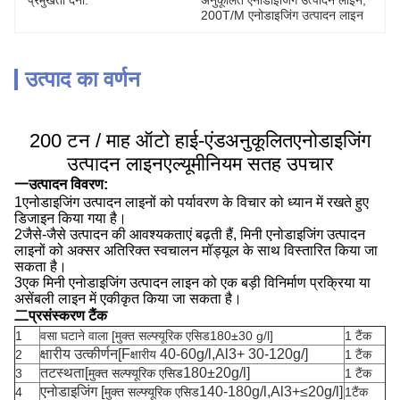
प्रमुखता देना:
अनुकूलित एनोडाइजिंग उत्पादन लाइन
, 
200T/M एनोडाइजिंग उत्पादन लाइन
उत्पाद का वर्णन
200 टन / माह ऑटो हाई-एंड
अनुकूलित
एनोडाइजिंग
उत्पादन लाइन
एल्यूमीनियम सतह उपचार
一उत्पादन विवरण:
1एनोडाइजिंग उत्पादन लाइनों को पर्यावरण के विचार को ध्यान में रखते हुए
डिजाइन किया गया है।
2जैसे-जैसे उत्पादन की आवश्यकताएं बढ़ती हैं, मिनी एनोडाइजिंग उत्पादन
लाइनों को अक्सर अतिरिक्त स्वचालन मॉड्यूल के साथ विस्तारित किया जा
सकता है।
3एक मिनी एनोडाइजिंग उत्पादन लाइन को एक बड़ी विनिर्माण प्रक्रिया या
असेंबली लाइन में एकीकृत किया जा सकता है।
二प्रसंस्करण टैंक
1
वसा घटाने वाला [
मुक्त सल्फ्यूरिक एसिड
180±30 g/l]
1 टैंक
क्षारीय उत्कीर्णन
[F
40-60g/l,Al3+ 30-120g/]
2
क्षारीय
1 टैंक
तटस्थता
[
180±20g/l]
3
मुक्त सल्फ्यूरिक एसिड
1 टैंक
एनोडाइजिंग [
140-180g/l,Al3+≤20g/l]
4
मुक्त सल्फ्यूरिक एसिड
1टैंक