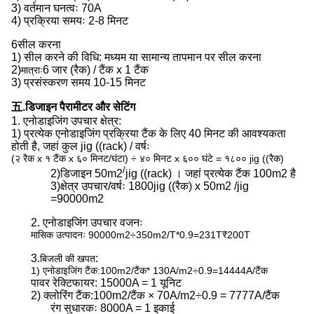
3) वर्तमान घनत्वः 70A
4) प्रक्रिया समयः 2-8 मिनट
6सील करना
1) सील करने की विधि: मध्यम या सामान्य तापमान पर सील करना
2)
6 जार (रैक) / टैंक x 1 टैंक
मात्राः
3) प्रसंस्करण समय 10-15 मिनट
五.डिजाइन पैरामीटर और सेटिंग
1. एनोडाइजिंग उपचार क्षेत्र:
1) प्रत्येक एनोडाइजिंग प्रक्रिया टैंक के लिए 40 मिनट की आवश्यकता
होती है, जहां कुल jig ((rack) / वर्षः
(२ रैक x १ टैंक x ६० मिनट/घंटा) ÷ ४० मिनट x ६०० घंटे = १८०० jig ((रैक)
/
2)
डिजाइन 50m2
jig ((rack) । जहां प्रत्येक टैंक 100m2 है
3)
क्षेत्र उपचार/वर्षः 1800jig ((रैक) x 50m2 /jig
=90000m2
2. एनोडाइजिंग उपचार वजनः
मासिक उत्पादनः 90000m2÷350m2/T*0.9=231T
₹200T
3.
:
बिजली की खपत
1) एनोडाइजिंग टैंक:100m2/टैंक* 130A/m2÷0.9=14444A/टैंक
पावर रेक्टिफायर: 15000A = 1 यूनिट
2) क्लोरिंग टैंक:
100m2/टैंक × 70A/m2÷0.9 = 7777A/टैंक
रंग सुधारकः 8000A = 1 इकाई