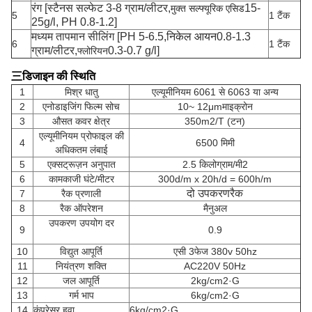
रंग [स्टैनस सल्फेट
3-8 ग्राम/लीटर,
15-
मुक्त सल्फ्यूरिक एसिड
5
1 टैंक
25g/l, PH 0.8-1.2]
मध्यम तापमान सीलिंग [PH 5-6.5,
निकेल आयन
0.8-1.3
6
1 टैंक
ग्राम/लीटर,
0.3-0.7 g/l]
फ्लोरियन
三
डिजाइन की स्थिति
1
मिश्र धातु
एल्यूमीनियम 6061 से 6063 या अन्य
2
एनोडाइजिंग फिल्म सोच
10~ 12μm
माइक्रोन
3
औसत कवर क्षेत्र
350m2/T (टन)
एल्यूमीनियम प्रोफाइल की
4
6500 मिमी
अधिकतम लंबाई
5
एक्सट्रूज़न अनुपात
2.5 किलोग्राम/मी2
6
कामकाजी घंटे/मीटर
300d/m x 20h/d = 600h/m
दो उपकरण
रैक
7
रैक प्रणाली
8
रैक ऑपरेशन
मैनुअल
उपकरण उपयोग दर
9
0.9
10
विद्युत आपूर्ति
एसी 3फेज 380v 50hz
11
नियंत्रण शक्ति
AC220V 50Hz
12
जल आपूर्ति
2kg/cm2·G
13
गर्म भाप
6kg/cm2·G
14
कंप्रेसर हवा
6kg/cm2·G