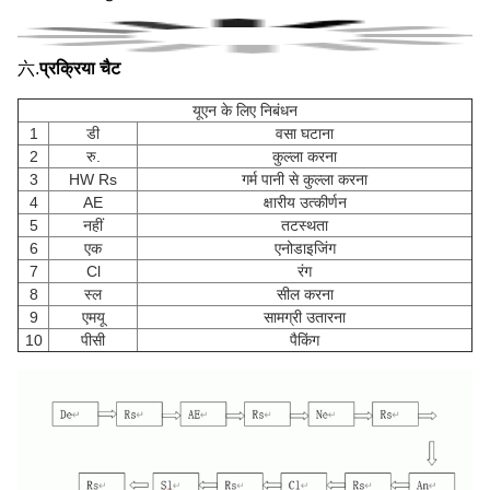
六.
प्रक्रिया चैट
यूएन के लिए निबंधन
1
डी
वसा घटाना
2
रु.
कुल्ला करना
3
HW Rs
गर्म पानी से कुल्ला करना
4
AE
क्षारीय उत्कीर्णन
5
नहीं
तटस्थता
6
एक
एनोडाइजिंग
7
Cl
रंग
8
स्ल
सील करना
9
एमयू
सामग्री उतारना
10
पीसी
पैकिंग