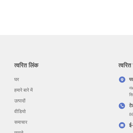
त्वरित लिंक
त्वरित 
घर
प
नं
हमारे बारे में
सि
उत्पादों
ट
वीडियो
8
समाचार
ई-
मामले