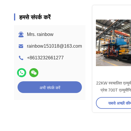
हमसे संपर्क करें
Mrs. rainbow
rainbow151018@163.com
+8613232661277
22KW स्वचालित एल्युम
अभी संपर्क करें
प्रेस 700T एल्युमीन
उपकर
सबसे अच्छी की