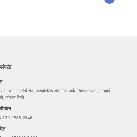
संपर्क
ता
बर 1, चांगगांग नॉर्थ रोड, चांगहोंगलिंग औद्योगिक पार्क, शिशान टाउन, नानहाई
टी, फ़ोशान सिटी
ेलीफोन
6-139-2888-2846
मेल