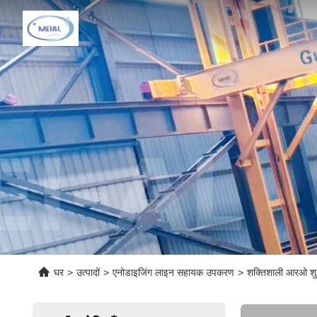
घर
>
उत्पादों
>
एनोडाइजिंग लाइन सहायक उपकरण
>
शक्तिशाली आरओ श