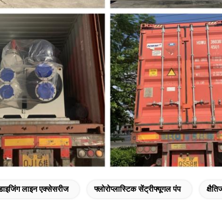
डाइजिंग लाइन एक्सेसरीज
फ्लोरोप्लास्टिक सेंट्रीफ्यूगल पंप
क्षैति