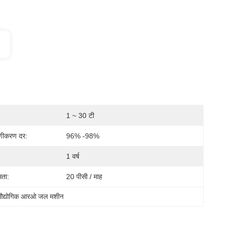
1 ~ 30 टी
ीकरण दर:
96% -98%
1 वर्ष
मता:
20 पीसी / माह
औद्योगिक आरओ जल मशीन