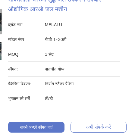
औद्योगिक आरओ जल मशीन
ब्रांड नाम:
MEI-ALU
मॉडल नंबर:
रोपवे-1~30टी
MOQ:
1 सेट
कीमत:
बातचीत योग्य
पैकेजिंग विवरण:
निर्यात स्टैंडर पैकिंग
भुगतान की शर्तें:
टी/टी
अभी संपर्क करें
सबसे अच्छी कीमत पाएं