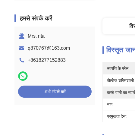
हमसे संपर्क करें
वि
Mrs. rita
q870767@163.com
विस्तृत जा
+8618277152883
उत्पत्ति के प्लेस:
वोल्टेज शक्तिशाली:
अभी संपर्क करें
कच्चे पानी का उपय
नाम:
प्रमुखता देना: