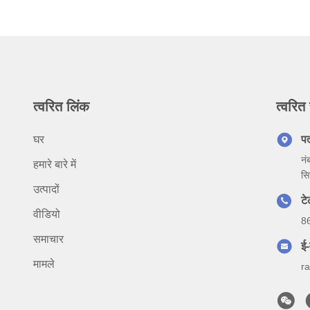
त्वरित लिंक
त्वरित 
घर
प
नं
हमारे बारे में
सि
उत्पादों
ट
वीडियो
8
समाचार
ई-
मामले
r