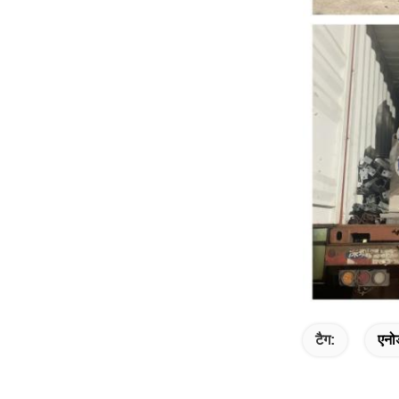
टैग:
एनो