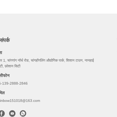
संपर्क
ता
बर 1, चांगगांग नॉर्थ रोड, चांगहोंगलिंग औद्योगिक पार्क, शिशान टाउन, नानहाई
टी, फ़ोशान सिटी
ेलीफोन
6-139-2888-2846
मेल
ainbow151018@163.com