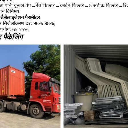
ा पानी बूस्टर पंप→रेत फिल्टर→कार्बन फिल्टर→5 सटीक फिल्टर→रिवर्
यन विनिमय
 डैसेलाइजेशन पैरामीटर
िस निर्जलीकरण दरः 96%-98%;
 उपयोगः 65-75%
पैकेजिंग