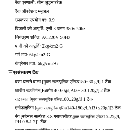
रैक प्रणालीः तीन जुड़नार
रैक
रैक ऑपरेशन: ममुअल
उपकरण उपयोग दरः 0.9
बिजली की आपूर्तिः एसी 3 चरण 380v 50hz
नियंत्रण शक्तिः AC220V 50Hz
पानी की आपूर्तिः 2kg/cm2·G
गर्म भाप: 6kg/cm2·G
कंप्रेसर हवाः 6kg/cm2·G
三प्रसंस्करण टैंक
वसा घटाने वाला [
मुक्त सल्फ्यूरिक एसिड
180±30 g/l] 1 टैंक
क्षारीय उत्कीर्णन
[F
40-60g/l,Al3+ 30-120g/] 2 टैंक
क्षारीय
तटस्थता
[
180±20g/l] 1 टैंक
मुक्त सल्फ्यूरिक एसिड
एनोडाइजिंग [
140-180g/l,Al3+≤20g/l]
3 टैंक
मुक्त सल्फ्यूरिक एसिड
रंग [स्टैनस सल्फेट
3-8 ग्राम/लीटर,
15-25g/l,
मुक्त सल्फ्यूरिक एसिड
PH 0.8-1.2]
1 टैंक