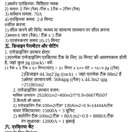
1)
क्लोर प्रक्रियाः मिश्रित नमक
2) मात्राः 2 जिग (रैक) /टैंक x 1टैंक = 2जिग (रैक)
3) वर्तमान घनत्वः 70A
4) प्रक्रिया समयः 2-8 मिनट
6सील करना
1) सील करने की विधि: मध्यम या सामान्य तापमान पर सील करना
2)
6 जार (रैक) / टैंक x 1 टैंक
मात्राः
3) प्रसंस्करण समय 10-15 मिनट
五. डिजाइन पैरामीटर और सेटिंग
1. एनोडाइजिंग उपचार क्षेत्र:
1)
प्रत्येक एनोडाइजिंग प्रक्रिया टैंक के लिए 38 मिनट की आवश्यकता होती
है, जहां कुल jig ((rack) / वर्षः
(२ रैक x ३ टैंक x ६० मिनट/घंटा) ÷ ३८ मिनट x ६०० घंटे = ५६८४ jig ((रैक)
/
2)
डिजाइन 44.3m2
jig ((rack) । जहां प्रत्येक टैंक 88m2 है
3)
क्षेत्र उपचार/वर्षः 5684gig ((रैक) x 44.3m2 /gig
=251801m2
2. एनोडाइजिंग उपचार वजनः
मासिक उत्पादनः 251801m2÷400m2/T*0.9=566T
₹550T
3.
:
बिजली की खपत
1) एनोडाइजिंग टैंक:100m2/टैंक* 130A/m2÷0.9=14444A/टैंक
पावर रेक्टिफायर: 15000A = 3 यूनिट
2) क्लोरिंग टैंक:
100m2/टैंक × 80A/m2÷0.9 = 8888A/टैंक
रंग सुधारकः 12000A = 1 इकाई
六. प्रक्रिया चैट