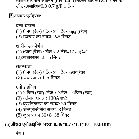
मध्यम तापमान सीलिंग [PH 5-6.5,
निकेल आयन
0.8-1.3 ग्राम/
लीटर,
0.3-0.7 g/l] 1 टैंक
फ्लोरियन
四.
उपचार प्रक्रिया:
वसा घटाना
(1) 6जग (रैक) / टैंक x 1 टैंक
=6jig ((रैक)
(2) उपचार का समयः 2-5 मिनट
क्षारीय उत्कीर्णन
(1) 6जग (रैक) / टैंक x 2 टैंक
=
12जग
(रैक)
(2)
3-15 मिनट
उपचार
समयः
तटस्थता
(1) 6जग (रैक) / टैंक x 1 टैंक
=
6जग
(रैक)
(2)
1-5 मिनट
उपचार
समयः
एनोडाइजिंग
(1) 2 जिग (रैक) /टैंक x 3टैंक = 6जिग (रैक)
(2) वर्तमान घनत्वः 130A/m2
(3) प्रसंस्करण का समय: 30 मिनट
(4) अनप्रोसेसिंग समयः 8 मिनट
(5) कुल समय 30+8=38 मिनट
औसत एनोडाइजिंग परतः 0.36*0.77
1.3*30 =10.81um
(6)
*
रंग 1