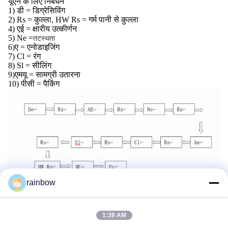
यूएन के लिए निबंधन
1) डी = डिग्रेसिविंग
2) Rs = कुल्ला, HW Rs = गर्म पानी से कुल्ला
4) एई = क्षारीय उत्कीर्णन
5) Ne =
तटस्थता
6)
ए = एनोडाइजिंग
7) Cl = रंग
8) Sl = सीलिंग
9)
एमयू = सामग्री उतारना
10) पीसी = पैकिंग
rainbow
टैग:
स्वचालित एनोडाइजिंग लाइन
1:39 AM
एल्यूमीनियम एनोडाइजिंग उपकरण