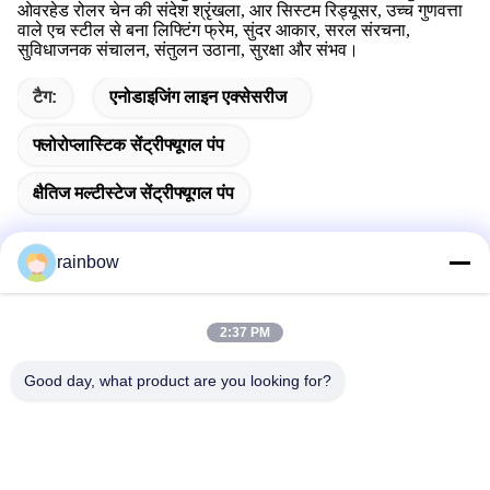
ओवरहेड रोलर चेन की संदेश श्रृंखला, आर सिस्टम रिड्यूसर, उच्च गुणवत्ता
वाले एच स्टील से बना लिफ्टिंग फ्रेम, सुंदर आकार, सरल संरचना,
सुविधाजनक संचालन, संतुलन उठाना, सुरक्षा और संभव।
टैग:
एनोडाइजिंग लाइन एक्सेसरीज
फ्लोरोप्लास्टिक सेंट्रीफ्यूगल पंप
क्षैतिज मल्टीस्टेज सेंट्रीफ्यूगल पंप
rainbow
त्वरित संपर्क
2:37 PM
Good day, what product are you looking for?
पता
नंबर 1, चांगगांग नॉर्थ रोड, चांगहोंगलिंग औद्योगिक पार्क, शिशान टाउन, नानहाई
सिटी, फ़ोशान सिटी
टेलीफोन